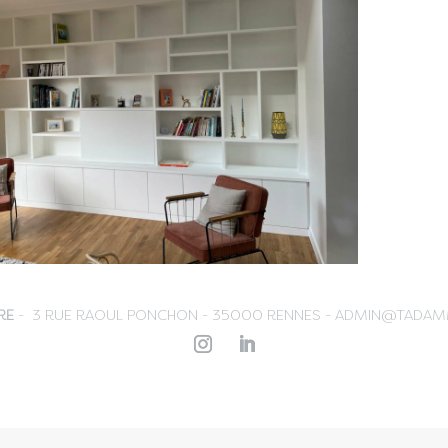
RE
- 3 RUE RAOUL PONCHON - 35000 RENNES -
ADMIN@TADAM