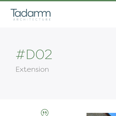
#D02
Extension
|