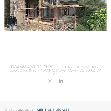
TADAMM ARCHITECTURE
- 3 RUE RAOUL PONCHON -
35000 RENNES -
ADMIN@TADAMM.FR
- 02 99 63 04
84
© TADAMM, 2025 -
MENTIONS LÉGALES